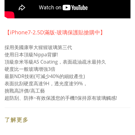
【iPhone7-2.5D滿版-玻璃保護貼搶購中】
採用美國康寧大猩猩玻璃第三代
使用日本頂級Nippa背膠!
頂級奈米等級AS Coating，表面疏油疏水最持久
硬度比一般玻璃增強3倍
最新NDR技術(可減少40%的細紋產生)
表面抗刮硬度高達9H，透光度達99%，
挑戰高評價/高工藝
超防刮、防摔~有效保護您的手機!!保持原有玻璃觸感!
了解更多