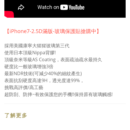
【iPhone7-2.5D滿版-玻璃保護貼搶購中】
採用美國康寧大猩猩玻璃第三代
使用日本頂級Nippa背膠!
頂級奈米等級AS Coating，表面疏油疏水最持久
硬度比一般玻璃增強3倍
最新NDR技術(可減少40%的細紋產生)
表面抗刮硬度高達9H，透光度達99%，
挑戰高評價/高工藝
超防刮、防摔~有效保護您的手機!!保持原有玻璃觸感!
了解更多