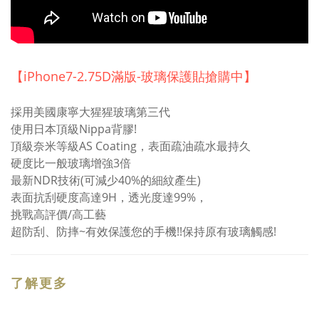
【iPhone7-2.75D滿版-玻璃保護貼搶購中】
採用美國康寧大猩猩玻璃第三代
使用日本頂級Nippa背膠!
頂級奈米等級AS Coating，表面疏油疏水最持久
硬度比一般玻璃增強3倍
最新NDR技術(可減少40%的細紋產生)
表面抗刮硬度高達9H，透光度達99%，
挑戰高評價/高工藝
超防刮、防摔~有效保護您的手機!!保持原有玻璃觸感!
了解更多