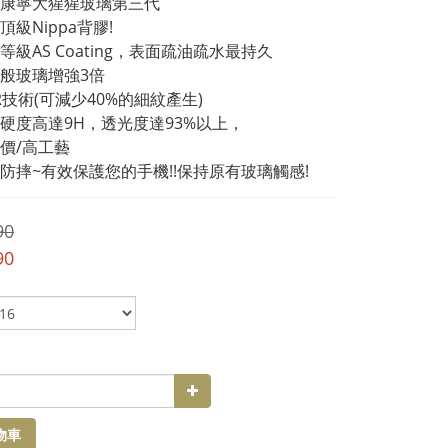
康寧大猩猩玻璃第三代
級Nippa背膠!
等級AS Coating，表面疏油疏水最持久
般玻璃增強3倍
R技術(可減少40%的細紋產生)
硬度高達9H，透光度達93%以上，
價/高工藝
防摔~有效保護您的手機!!保持原有玻璃觸感!
90
90
物車