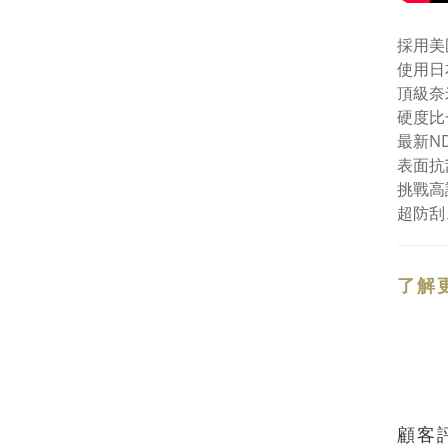
採用美
使用日本
頂級奈
硬度比
最新N
表面抗
挑戰高
超防刮
了解
顧客