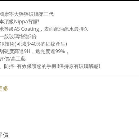
國康寧大猩猩玻璃第三代
頂級Nippa背膠!
米等級AS Coating，表面疏油疏水最持久
一般玻璃增強3倍
DR技術(可減少40%的細紋產生)
刮硬度高達9H，透光度達99%，
評價/高工藝
、防摔~有效保護您的手機!!保持原有玻璃觸感!
更多
評價