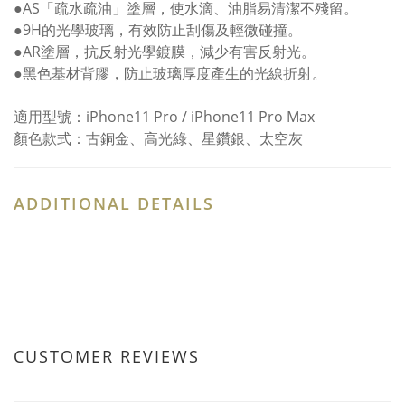
●AS「疏水疏油」塗層，使水滴、油脂易清潔不殘留。
●9H的光學玻璃，有效防止刮傷及輕微碰撞。
●AR塗層，抗反射光學鍍膜，減少有害反射光。
●黑色基材背膠，防止玻璃厚度產生的光線折射。
適用型號：iPhone11 Pro / iPhone11 Pro Max
顏色款式：古銅金、高光綠、星鑽銀、太空灰
ADDITIONAL DETAILS
CUSTOMER REVIEWS