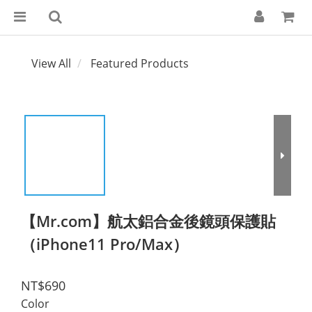
View All
Featured Products
【Mr.com】航太鋁合金後鏡頭保護貼
（iPhone11 Pro/Max）
NT$690
Color