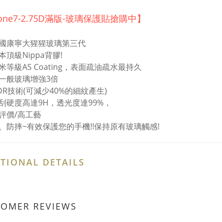
hone7-2.75D滿版-玻璃保護貼搶購中】
國康寧大猩猩玻璃第三代
頂級Nippa背膠!
米等級AS Coating，表面疏油疏水最持久
一般玻璃增強3倍
DR技術(可減少40%的細紋產生)
刮硬度高達9H，透光度達99%，
評價/高工藝
、防摔~有效保護您的手機!!保持原有玻璃觸感!
TIONAL DETAILS
TOMER REVIEWS