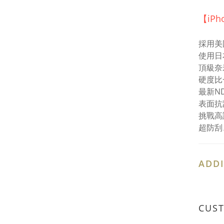
【iP
採用美
使用日本
頂級奈
硬度比
最新N
表面抗
挑戰高
超防刮
ADDI
CUS