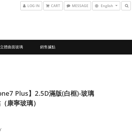
LOG IN
CART
MESSAGE
English
D立體曲面玻璃
銷售據點
one7 Plus】2.5D滿版(白框)-玻璃
貼（康寧玻璃）
Y