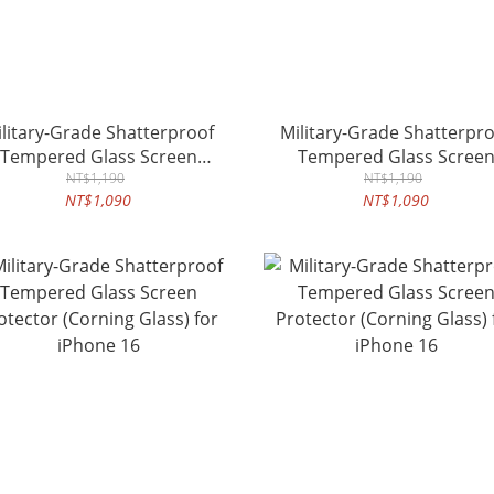
litary-Grade Shatterproof
Military-Grade Shatterpr
Tempered Glass Screen
Tempered Glass Scree
otector (Corning Glass) for
NT$1,190
Protector (Corning Glass) 
NT$1,190
NT$1,090
NT$1,090
iPhone 17
iPhone 17