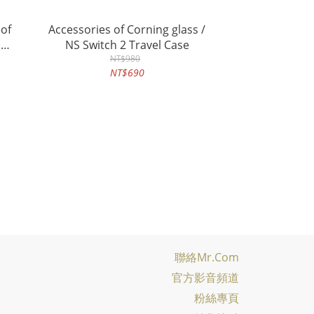
oof
Accessories of Corning glass /
n
NS Switch 2 Travel Case
for
NT$980
NT$690
聯絡Mr.com
官方影音頻道
粉絲專頁