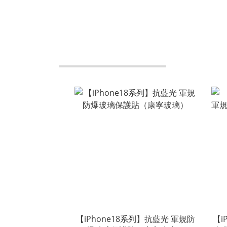
【iPhone18系列】抗藍光 軍規防
【i