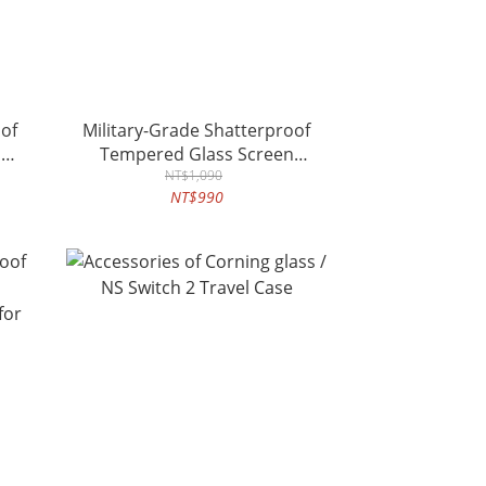
oof
Military-Grade Shatterproof
n
Tempered Glass Screen
for
Protector (Corning Glass) for
NT$1,090
NT$990
iPhone 17