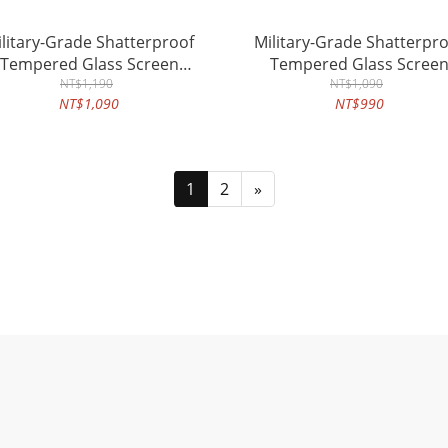
litary-Grade Shatterproof
Military-Grade Shatterpr
Tempered Glass Screen
Tempered Glass Scree
otector (Corning Glass) for
NT$1,190
Protector (Corning Glass) 
NT$1,090
NT$1,090
NT$990
iPhone 16
iPhone 16
1
2
»