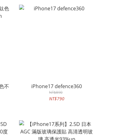
鈦色不
iPhone17 defence360
NT$890
NT$790