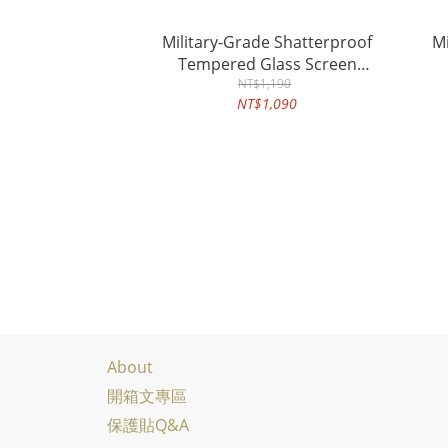
Military-Grade Shatterproof
Mi
Tempered Glass Screen
Protector (Corning Glass) for
NT$1,190
Pr
NT$1,090
iPhone 16
About
開箱文專區
保護貼Q&A